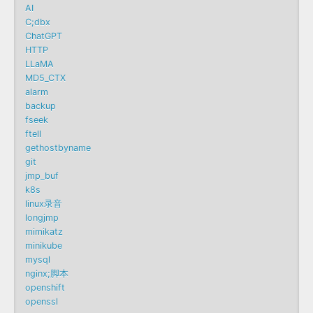
AI
C;dbx
ChatGPT
HTTP
LLaMA
MD5_CTX
alarm
backup
fseek
ftell
gethostbyname
git
jmp_buf
k8s
linux录音
longjmp
mimikatz
minikube
mysql
nginx;脚本
openshift
openssl