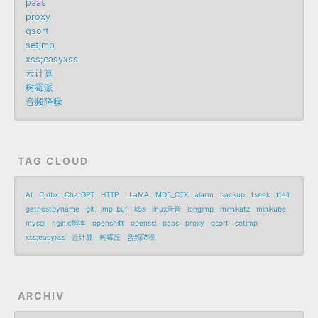
paas
proxy
qsort
setjmp
xss;easyxss
云计算
树霉派
音频降噪
TAG CLOUD
AI
C;dbx
ChatGPT
HTTP
LLaMA
MD5_CTX
alarm
backup
fseek
ftell
gethostbyname
git
jmp_buf
k8s
linux录音
longjmp
mimikatz
minikube
mysql
nginx;脚本
openshift
openssl
paas
proxy
qsort
setjmp
xss;easyxss
云计算
树霉派
音频降噪
ARCHIV