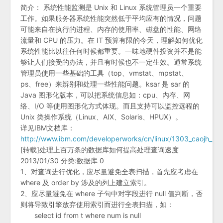
简介： 系统性能监测是 Unix 和 Linux 系统管理员一个重要
工作。如果服务器系统性能突然低于平均应有的情况，问题
可能来自在执行的进程、内存的使用率、磁盘的性能、网络
流量和 CPU 的压力。在 IT 预算有限的今天，理解如何优化
系统性能比以往任何时候都重要。一味地硬件投资并不是能
够让人们接受的办法，并且有时候也不一定生效。通常系统
管理员使用一些基础的工具（top、vmstat、mpstat、
ps、free）来辨别和处理一些性能问题。ksar 是 sar 的
Java 图形化版本，可以把系统信息如：cpu、内存、网
络、I/O 等使用图形化方式体现。而且支持可以监控远程的
Unix 类操作系统（Linux、AIX、Solaris、HPUX）。
详见IBM文档库：
http://www.ibm.com/developerworks/cn/linux/1303_caojh_ksa
[转载]处理上百万条的数据库如何提高处理查询速度
2013/01/30 分类:数据库 0
1、对查询进行优化，应尽量避免全表扫描，首先应考虑在
where 及 order by 涉及的列上建立索引。
2、应尽量避免在 where 子句中对字段进行 null 值判断，否
则将导致引擎放弃使用索引而进行全表扫描，如：
select id from t where num is null