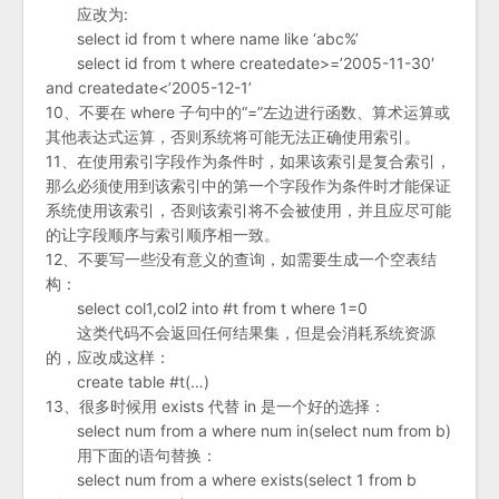
应改为:
select id from t where name like ‘abc%’
select id from t where createdate>=’2005-11-30′
and createdate<’2005-12-1’
10、不要在 where 子句中的“=”左边进行函数、算术运算或
其他表达式运算，否则系统将可能无法正确使用索引。
11、在使用索引字段作为条件时，如果该索引是复合索引，
那么必须使用到该索引中的第一个字段作为条件时才能保证
系统使用该索引，否则该索引将不会被使用，并且应尽可能
的让字段顺序与索引顺序相一致。
12、不要写一些没有意义的查询，如需要生成一个空表结
构：
select col1,col2 into #t from t where 1=0
这类代码不会返回任何结果集，但是会消耗系统资源
的，应改成这样：
create table #t(…)
13、很多时候用 exists 代替 in 是一个好的选择：
select num from a where num in(select num from b)
用下面的语句替换：
select num from a where exists(select 1 from b