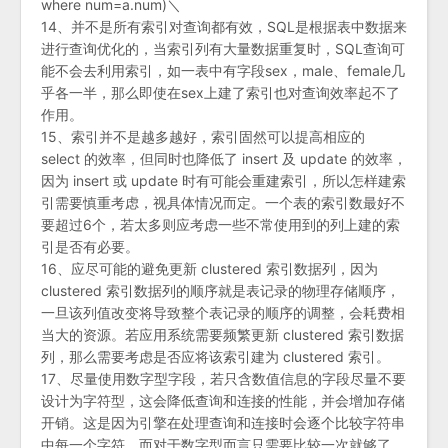
where num=a.num)＼
14、并不是所有索引对查询都有效，SQL是根据表中数据来
进行查询优化的，当索引列有大量数据重复时，SQL查询可
能不会去利用索引，如一表中有字段sex，male、female几
乎各一半，那么即使在sex上建了索引也对查询效率起不了
作用。
15、索引并不是越多越好，索引固然可以提高相应的
select 的效率，但同时也降低了 insert 及 update 的效率，
因为 insert 或 update 时有可能会重建索引，所以怎样建索
引需要慎重考虑，视具体情况而定。一个表的索引数最好不
要超过6个，若太多则应考虑一些不常使用到的列上建的索
引是否有必要。
16、应尽可能的避免更新 clustered 索引数据列，因为
clustered 索引数据列的顺序就是表记录的物理存储顺序，
一旦该列值改变将导致整个表记录的顺序的调整，会耗费相
当大的资源。若应用系统需要频繁更新 clustered 索引数据
列，那么需要考虑是否应将该索引建为 clustered 索引。
17、尽量使用数字型字段，若只含数值信息的字段尽量不要
设计为字符型，这会降低查询和连接的性能，并会增加存储
开销。这是因为引擎在处理查询和连接时会逐个比较字符串
中每一个字符，而对于数字型而言只需要比较一次就够了。