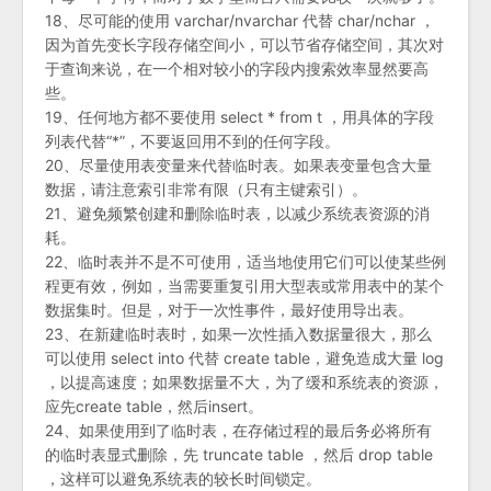
18、尽可能的使用 varchar/nvarchar 代替 char/nchar ，
因为首先变长字段存储空间小，可以节省存储空间，其次对
于查询来说，在一个相对较小的字段内搜索效率显然要高
些。
19、任何地方都不要使用 select * from t ，用具体的字段
列表代替“*”，不要返回用不到的任何字段。
20、尽量使用表变量来代替临时表。如果表变量包含大量
数据，请注意索引非常有限（只有主键索引）。
21、避免频繁创建和删除临时表，以减少系统表资源的消
耗。
22、临时表并不是不可使用，适当地使用它们可以使某些例
程更有效，例如，当需要重复引用大型表或常用表中的某个
数据集时。但是，对于一次性事件，最好使用导出表。
23、在新建临时表时，如果一次性插入数据量很大，那么
可以使用 select into 代替 create table，避免造成大量 log
，以提高速度；如果数据量不大，为了缓和系统表的资源，
应先create table，然后insert。
24、如果使用到了临时表，在存储过程的最后务必将所有
的临时表显式删除，先 truncate table ，然后 drop table
，这样可以避免系统表的较长时间锁定。