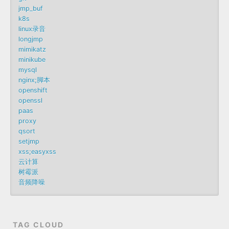
jmp_buf
k8s
linux录音
longjmp
mimikatz
minikube
mysql
nginx;脚本
openshift
openssl
paas
proxy
qsort
setjmp
xss;easyxss
云计算
树霉派
音频降噪
TAG CLOUD