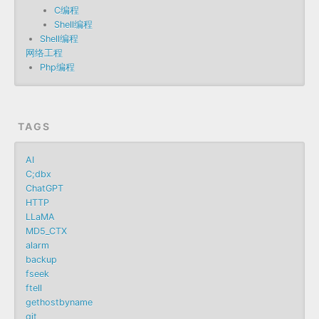
C编程
Shell编程
Shell编程
网络工程
Php编程
TAGS
AI
C;dbx
ChatGPT
HTTP
LLaMA
MD5_CTX
alarm
backup
fseek
ftell
gethostbyname
git