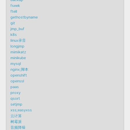
fseek
ftell
gethostbyname
git
jmp_buf
k8s
linux录音
longjmp
mimikatz
minikube
mysql
nginx;脚本
openshift
openssl
paas
proxy
qsort
setjmp
xss;easyxss
云计算
树霉派
音频降噪