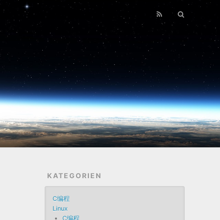
KATEGORIEN
C编程
Linux
C编程