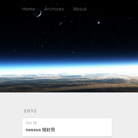
Home
Archives
About
Home
Archives
About
2012
Oct 16
nessus 很好用