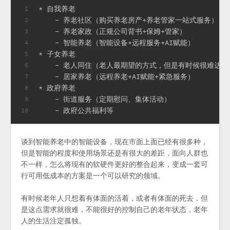
* 自我养老
1
    - 养老社区（购买养老房产+养老管家一站式服务）
2
    - 养老家政（正规公司背书+保姆+管家）
3
    - 智能养老（智能设备+远程服务+AI赋能）
4
* 子女养老
5
    - 老人同住（老人最期望的方式，但是有时候很难达
6
    - 居家养老（远程养老+AI赋能+紧急服务）
7
* 政府养老
8
    - 街道服务（定期慰问、集体活动）
9
    - 政府公共福利等
10
谈到智能养老中的智能设备，现在市面上面已经有很多种，
但是智能的程度和使用场景还是有很大的差距，面向人群也
不一样，怎么将现有的软硬件更好的整合起来，变成一套可
行可用低成本的方案是一个可以研究的领域。
有时候老年人只想着有体面的活着，或者有体面的死去，但
是这点需求就很难，不能很好的控制自己的老年状态，老年
人的生活注定孤独。