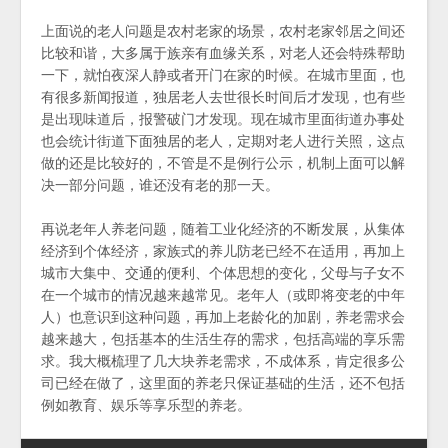
上面说的老人问题是农村老家的场景，农村老家邻居之间还
比较和谐，大多属于族亲有血缘关系，对老人还会特殊帮助
一下，就怕夜深人静或者开门在家的时候。在城市里面，也
有很多新闻报道，独居老人去世很长时间后才发现，也有些
是出现味道后，报警破门才发现。现在城市里面街道办事处
也会统计街道下面独居的老人，定期对老人进行关照，这点
做的还是比较好的，不管是不是例行公示，机制上面可以解
决一部分问题，谁还没有老的那一天。
再说老年人养老问题，随着工业化经济的不断发展，从集体
经济到个体经济，家族式的养儿防老已经不在适用，再加上
城市大集中、交通的便利、个体思想的变化，父母与子女不
在一个城市的情况越来越常见。老年人（或即将变老的中年
人）也意识到这种问题，再加上老龄化的加剧，养老需求会
越来越大，包括基本的生活生存的需求，包括高端的享乐需
求。我大概梳理了几大块养老需求，不成体系，肯定很多公
司已经在做了，这里面的养老只保证基础的生活，还不包括
例如教育、娱乐等享乐型的养老。