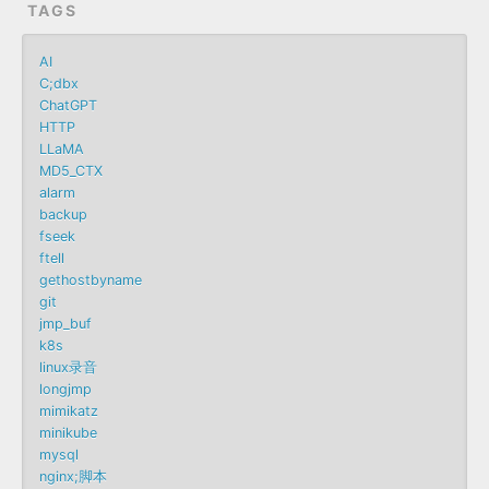
TAGS
AI
C;dbx
ChatGPT
HTTP
LLaMA
MD5_CTX
alarm
backup
fseek
ftell
gethostbyname
git
jmp_buf
k8s
linux录音
longjmp
mimikatz
minikube
mysql
nginx;脚本