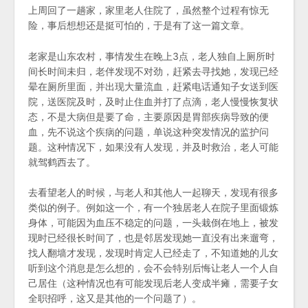
上周回了一趟家，家里老人住院了，虽然整个过程有惊无
险，事后想想还是挺可怕的，于是有了这一篇文章。
老家是山东农村，事情发生在晚上3点，老人独自上厕所时
间长时间未归，老伴发现不对劲，赶紧去寻找她，发现已经
晕在厕所里面，并出现大量流血，赶紧电话通知子女送到医
院，送医院及时，及时止住血并打了点滴，老人慢慢恢复状
态，不是大病但是要了命，主要原因是胃部疾病导致的便
血，先不说这个疾病的问题，单说这种突发情况的监护问
题。这种情况下，如果没有人发现，并及时救治，老人可能
就驾鹤西去了。
去看望老人的时候，与老人和其他人一起聊天，发现有很多
类似的例子。例如这一个，有一个独居老人在院子里面锻炼
身体，可能因为血压不稳定的问题，一头栽倒在地上，被发
现时已经很长时间了，也是邻居发现她一直没有出来遛弯，
找人翻墙才发现，发现时肯定人已经走了，不知道她的儿女
听到这个消息是怎么想的，会不会特别后悔让老人一个人自
己居住（这种情况也有可能发现后老人变成半瘫，需要子女
全职招呼，这又是其他的一个问题了）。