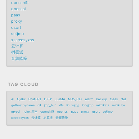
openshift
openssl
paas
proxy
qsort
setjmp
xss;easyxss
云计算
树霉派
音频降噪
TAG CLOUD
AI
C;dbx
ChatGPT
HTTP
LLaMA
MD5_CTX
alarm
backup
fseek
ftell
gethostbyname
git
jmp_buf
k8s
linux录音
longjmp
mimikatz
minikube
mysql
nginx;脚本
openshift
openssl
paas
proxy
qsort
setjmp
xss;easyxss
云计算
树霉派
音频降噪