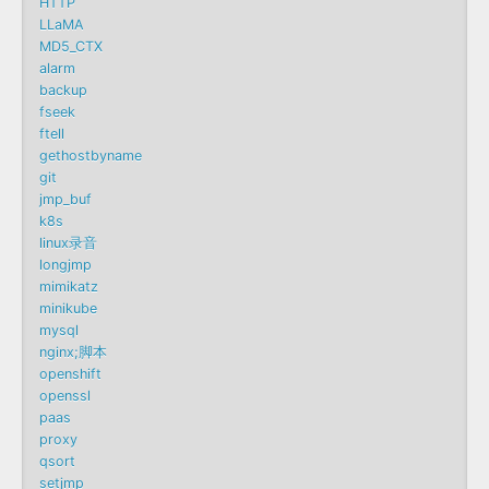
HTTP
LLaMA
MD5_CTX
alarm
backup
fseek
ftell
gethostbyname
git
jmp_buf
k8s
linux录音
longjmp
mimikatz
minikube
mysql
nginx;脚本
openshift
openssl
paas
proxy
qsort
setjmp