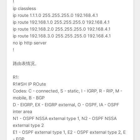
!
ip classless
ip route 1.1.1.0 255.255.255.0 192.168.4.1
ip route 192.168.1.0 255.255.255.0 192.168.4.1
ip route 192.168.2.0 255.255.255.0 192.168.4.1
ip route 192.168.3.0 255.255.255.0 192.168.4.1
no ip http server
!
路由表情况。
R1:
R1#SH IP ROute
Codes: C - connected, S - static, I - IGRP, R - RIP, M -
mobile, B - BGP
D - EIGRP, EX - EIGRP external, O - OSPF, IA - OSPF
inter area
N1 - OSPF NSSA external type 1, N2 - OSPF NSSA
external type 2
E1 - OSPF external type 1, E2 - OSPF external type 2, E
- EGP