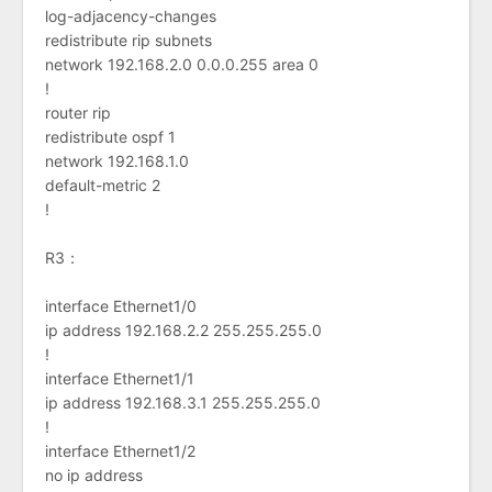
log-adjacency-changes
redistribute rip subnets
network 192.168.2.0 0.0.0.255 area 0
!
router rip
redistribute ospf 1
network 192.168.1.0
default-metric 2
!
R3：
interface Ethernet1/0
ip address 192.168.2.2 255.255.255.0
!
interface Ethernet1/1
ip address 192.168.3.1 255.255.255.0
!
interface Ethernet1/2
no ip address