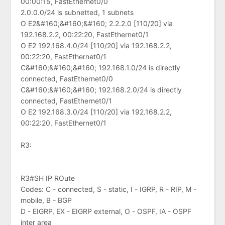
00:00:15, FastEthernet0/0
2.0.0.0/24 is subnetted, 1 subnets
O E2&#160;&#160;&#160; 2.2.2.0 [110/20] via
192.168.2.2, 00:22:20, FastEthernet0/1
O E2 192.168.4.0/24 [110/20] via 192.168.2.2,
00:22:20, FastEthernet0/1
C&#160;&#160;&#160; 192.168.1.0/24 is directly
connected, FastEthernet0/0
C&#160;&#160;&#160; 192.168.2.0/24 is directly
connected, FastEthernet0/1
O E2 192.168.3.0/24 [110/20] via 192.168.2.2,
00:22:20, FastEthernet0/1
R3:
R3#SH IP ROute
Codes: C - connected, S - static, I - IGRP, R - RIP, M -
mobile, B - BGP
D - EIGRP, EX - EIGRP external, O - OSPF, IA - OSPF
inter area