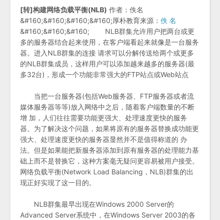
[转]构建网络负载平衡(NLB)
作者：佚名
&#160;&#160;&#160;&#160;厚朴教育来源：
佚 名
&#160;&#160;&#160; NLB群集允许用户把两台或更
多的服务器结合起来使用，在客户端看起来就像是一台服务
器。进入NLB群集的连接 请求可以分解传送给两个或更多
的NLB群集成员，这样用户可以添加越来越多的服务器(最
多32台)，形成一个功能非常强大的FTP站点或Web站点
当把一台服务器(包括Web服务器、FTP服务器或者流
媒体服务器等等)放入网络中之后，随着客户端数量的不断
增 加，人们往往需要功能更强大、处理速度更快的服务
器。为了解决这个问题，如果将原有的服务器替换成功能更
强大、处理速度更快的服务器显然并不是值得称道的 办
法。但是如果能把新服务器添加到原有服务器的处理能力基
础上而不是替换它，这种方案毫无疑问更容易被用户接受。
网络负载平衡(Network Load Balancing，NLB)群集的出
现正好实现了这一目的。
NLB群集最早出现在Windows 2000 Server的
Advanced Server系统中，在Windows Server 2003的各