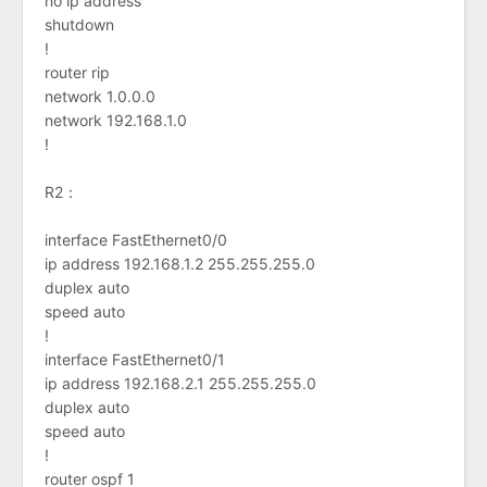
no ip address
shutdown
!
router rip
network 1.0.0.0
network 192.168.1.0
!
R2：
interface FastEthernet0/0
ip address 192.168.1.2 255.255.255.0
duplex auto
speed auto
!
interface FastEthernet0/1
ip address 192.168.2.1 255.255.255.0
duplex auto
speed auto
!
router ospf 1