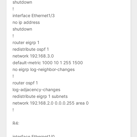
shutdown
!
interface Ethernet1/3
no ip address
shutdown
!
router eigrp 1
redistribute ospf 1
network 192.168.3.0
default-metric 1000 10 1 255 1500
no eigrp log-neighbor-changes
!
router ospf 1
log-adjacency-changes
redistribute eigrp 1 subnets
network 192.168.2.0 0.0.0.255 area 0
!
R4:
interface Ethernet1/0