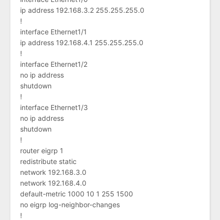
ip address 192.168.3.2 255.255.255.0
!
interface Ethernet1/1
ip address 192.168.4.1 255.255.255.0
!
interface Ethernet1/2
no ip address
shutdown
!
interface Ethernet1/3
no ip address
shutdown
!
router eigrp 1
redistribute static
network 192.168.3.0
network 192.168.4.0
default-metric 1000 10 1 255 1500
no eigrp log-neighbor-changes
!