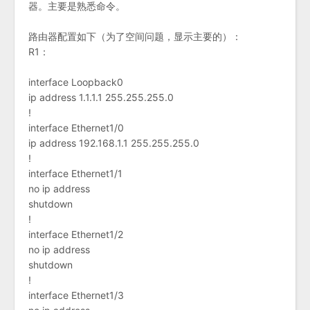
器。主要是熟悉命令。
路由器配置如下（为了空间问题，显示主要的）：
R1：
interface Loopback0
ip address 1.1.1.1 255.255.255.0
!
interface Ethernet1/0
ip address 192.168.1.1 255.255.255.0
!
interface Ethernet1/1
no ip address
shutdown
!
interface Ethernet1/2
no ip address
shutdown
!
interface Ethernet1/3