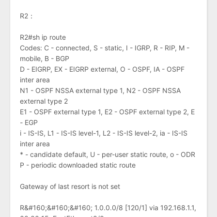
R2：
R2#sh ip route
Codes: C - connected, S - static, I - IGRP, R - RIP, M -
mobile, B - BGP
D - EIGRP, EX - EIGRP external, O - OSPF, IA - OSPF
inter area
N1 - OSPF NSSA external type 1, N2 - OSPF NSSA
external type 2
E1 - OSPF external type 1, E2 - OSPF external type 2, E
- EGP
i - IS-IS, L1 - IS-IS level-1, L2 - IS-IS level-2, ia - IS-IS
inter area
* - candidate default, U - per-user static route, o - ODR
P - periodic downloaded static route
Gateway of last resort is not set
R&#160;&#160;&#160; 1.0.0.0/8 [120/1] via 192.168.1.1,