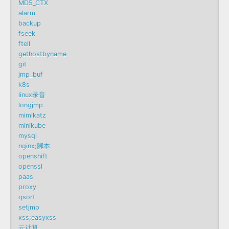
MD5_CTX
alarm
backup
fseek
ftell
gethostbyname
git
jmp_buf
k8s
linux录音
longjmp
mimikatz
minikube
mysql
nginx;脚本
openshift
openssl
paas
proxy
qsort
setjmp
xss;easyxss
云计算