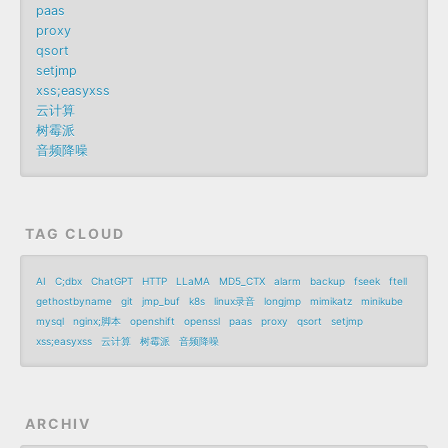
paas
proxy
qsort
setjmp
xss;easyxss
云计算
树霉派
音频降噪
TAG CLOUD
AI
C;dbx
ChatGPT
HTTP
LLaMA
MD5_CTX
alarm
backup
fseek
ftell
gethostbyname
git
jmp_buf
k8s
linux录音
longjmp
mimikatz
minikube
mysql
nginx;脚本
openshift
openssl
paas
proxy
qsort
setjmp
xss;easyxss
云计算
树霉派
音频降噪
ARCHIV