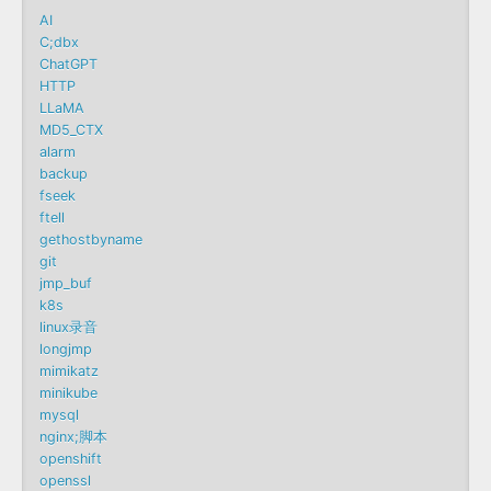
AI
C;dbx
ChatGPT
HTTP
LLaMA
MD5_CTX
alarm
backup
fseek
ftell
gethostbyname
git
jmp_buf
k8s
linux录音
longjmp
mimikatz
minikube
mysql
nginx;脚本
openshift
openssl