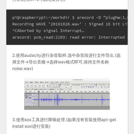
pi@raspberrypi:~/workdir $ arecord -D "plughw:1,0" 
Recording WAVE '20191028.wav' : Signed 16 bit Littl
^CAborted by signal Interrupt…

arecord: pcm_read:2103: read error: Interrupted sy
2.使用audacity进行杂音取样.选中杂音段进行文件导出.(选
择文件->导出音频->选择wav格式即可,保持文件名称
noise.wav)
3.使用sox工具进行降噪处理.(如果没有安装使用apt-get
install soxi进行安装)