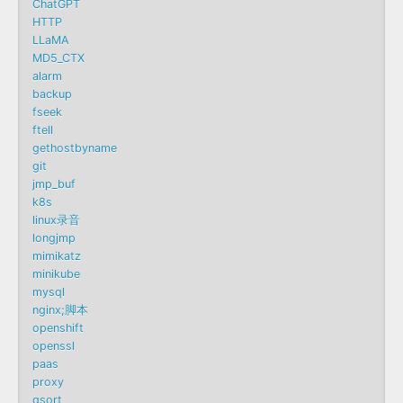
ChatGPT
HTTP
LLaMA
MD5_CTX
alarm
backup
fseek
ftell
gethostbyname
git
jmp_buf
k8s
linux录音
longjmp
mimikatz
minikube
mysql
nginx;脚本
openshift
openssl
paas
proxy
qsort