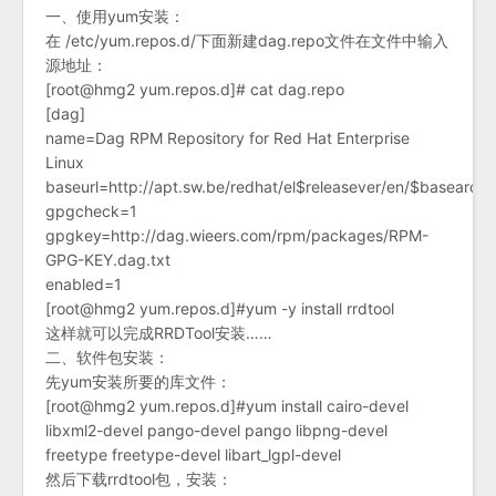
一、使用yum安装：
在 /etc/yum.repos.d/下面新建dag.repo文件在文件中输入
源地址：
[root@hmg2 yum.repos.d]# cat dag.repo
[dag]
name=Dag RPM Repository for Red Hat Enterprise
Linux
baseurl=http://apt.sw.be/redhat/el$releasever/en/$basearch
gpgcheck=1
gpgkey=http://dag.wieers.com/rpm/packages/RPM-
GPG-KEY.dag.txt
enabled=1
[root@hmg2 yum.repos.d]#yum -y install rrdtool
这样就可以完成RRDTool安装……
二、软件包安装：
先yum安装所要的库文件：
[root@hmg2 yum.repos.d]#yum install cairo-devel
libxml2-devel pango-devel pango libpng-devel
freetype freetype-devel libart_lgpl-devel
然后下载rrdtool包，安装：