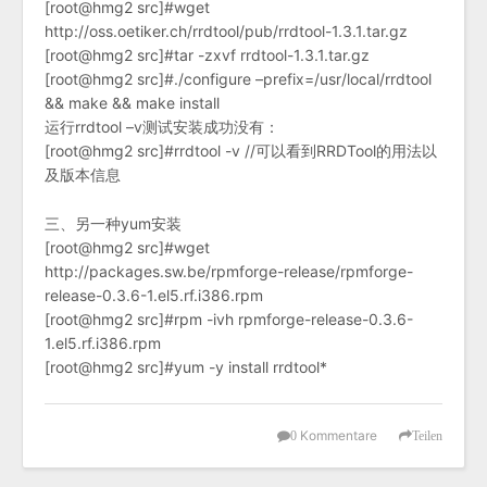
[root@hmg2 src]#wget
http://oss.oetiker.ch/rrdtool/pub/rrdtool-1.3.1.tar.gz
[root@hmg2 src]#tar -zxvf rrdtool-1.3.1.tar.gz
[root@hmg2 src]#./configure –prefix=/usr/local/rrdtool
&& make && make install
运行rrdtool –v测试安装成功没有：
[root@hmg2 src]#rrdtool -v //可以看到RRDTool的用法以
及版本信息
三、另一种yum安装
[root@hmg2 src]#wget
http://packages.sw.be/rpmforge-release/rpmforge-
release-0.3.6-1.el5.rf.i386.rpm
[root@hmg2 src]#rpm -ivh rpmforge-release-0.3.6-
1.el5.rf.i386.rpm
[root@hmg2 src]#yum -y install rrdtool*
Kommentare
0
Teilen